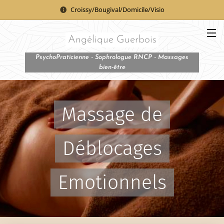
Croissy/Bougival/Domicile/Visio
Angélique Guerbois
PsychoPraticienne - Sophrologue RNCP - Massages
bien-être
Massage de
Déblocages
Emotionnels