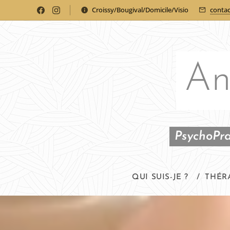
Croissy/Bougival/Domicile/Visio
conta
An
PsychoPra
QUI SUIS-JE ?
THÉR