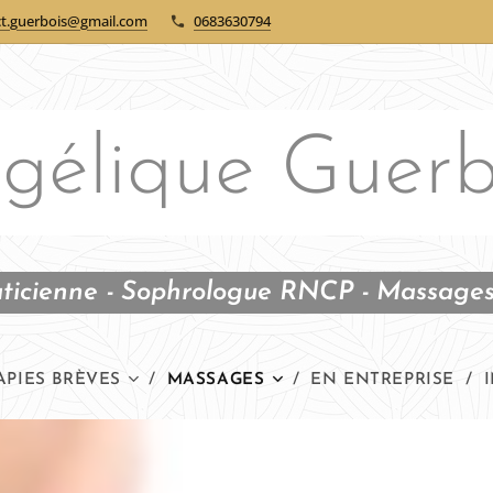
ct.guerbois@gmail.com
0683630794
gélique Guerb
ticienne - Sophrologue RNCP - Massages
APIES BRÈVES
MASSAGES
EN ENTREPRISE