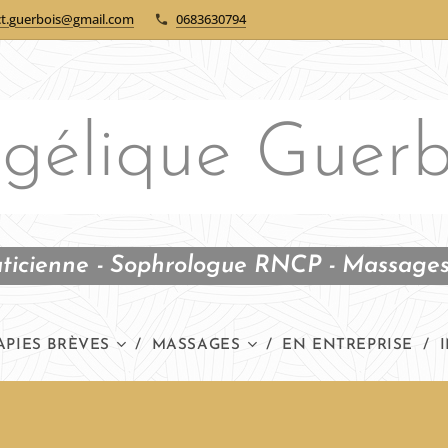
ct.guerbois@gmail.com
0683630794
gélique Guerb
ticienne - Sophrologue RNCP - Massages
APIES BRÈVES
MASSAGES
EN ENTREPRISE