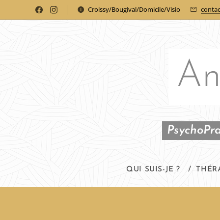
Croissy/Bougival/Domicile/Visio
conta
An
PsychoPra
QUI SUIS-JE ?
THÉR